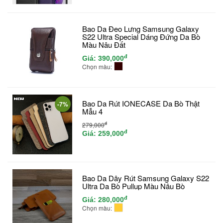
Bao Da Đeo Lưng Samsung Galaxy
S22 Ultra Special Dáng Đứng Da Bò
Màu Nâu Đất
đ
Giá:
390,000
Chọn màu:
Bao Da Rút IONECASE Da Bò Thật
-7%
Mẫu 4
đ
279,000
đ
Giá:
259,000
Bao Da Dây Rút Samsung Galaxy S22
Ultra Da Bò Pullup Màu Nâu Bò
đ
Giá:
280,000
Chọn màu: