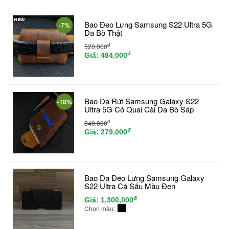
Bao Đeo Lưng Samsung S22 Ultra 5G
-7%
Da Bò Thật
đ
520,000
đ
Giá:
484,000
Bao Da Rút Samsung Galaxy S22
-18%
Ultra 5G Có Quai Cài Da Bò Sáp
đ
340,000
đ
Giá:
279,000
Bao Da Đeo Lưng Samsung Galaxy
S22 Ultra Cá Sấu Màu Đen
đ
Giá:
1,300,000
Chọn màu: