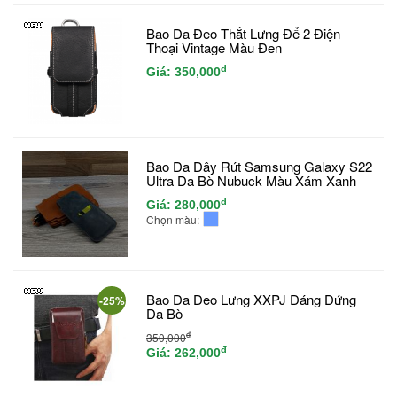
Bao Da Đeo Thắt Lưng Để 2 Điện
Thoại Vintage Màu Đen
đ
Giá:
350,000
Bao Da Dây Rút Samsung Galaxy S22
Ultra Da Bò Nubuck Màu Xám Xanh
đ
Giá:
280,000
Chọn màu:
Bao Da Đeo Lưng XXPJ Dáng Đứng
-25%
Da Bò
đ
350,000
đ
Giá:
262,000