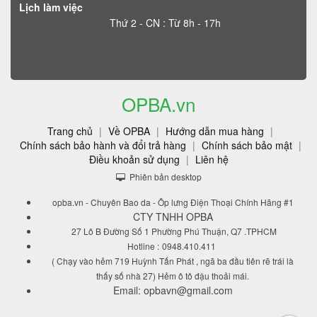
Lịch làm việc
Thứ 2 - CN : Từ 8h - 17h
OPBA.vn
Trang chủ
|
Về OPBA
|
Hướng dẫn mua hàng
|
Chính sách bảo hành và đổi trả hàng
|
Chính sách bảo mật
|
Điều khoản sử dụng
|
Liên hệ
Phiên bản desktop
opba.vn - Chuyên Bao da - Ôp lưng Điện Thoại Chính Hãng #1
CTY TNHH OPBA
27 Lô B Đường Số 1 Phường Phú Thuận, Q7 .TPHCM
Hotline :
0948.410.411
( Chạy vào hẻm 719 Huỳnh Tấn Phát , ngã ba đầu tiên rẽ trái là
thấy số nhà 27) Hẻm ô tô đậu thoải mái.
Email: opbavn@gmail.com