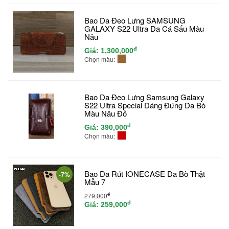
Bao Da Đeo Lưng SAMSUNG
GALAXY S22 Ultra Da Cá Sấu Màu
Nâu
đ
Giá:
1,300,000
Chọn màu:
Bao Da Đeo Lưng Samsung Galaxy
S22 Ultra Special Dáng Đứng Da Bò
Màu Nâu Đỏ
đ
Giá:
390,000
Chọn màu:
Bao Da Rút IONECASE Da Bò Thật
-7%
Mẫu 7
đ
279,000
đ
Giá:
259,000