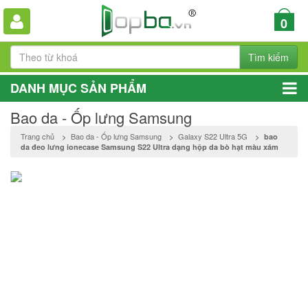
0
Tìm kiếm
DANH MỤC SẢN PHẨM
Bao da - Ốp lưng Samsung
Trang chủ
>
Bao da - Ốp lưng Samsung
>
Galaxy S22 Ultra 5G
>
bao
da đeo lưng ionecase Samsung S22 Ultra dạng hộp da bò hạt màu xám