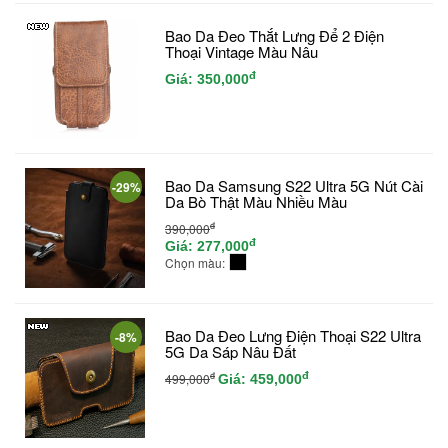
Bao Da Đeo Thắt Lưng Để 2 Điện
Thoại Vintage Màu Nâu
đ
Giá:
350,000
Bao Da Samsung S22 Ultra 5G Nút Cài
-29%
Da Bò Thật Màu Nhiều Màu
đ
390,000
đ
Giá:
277,000
Chọn màu:
Bao Da Đeo Lưng Điện Thoại S22 Ultra
-8%
5G Da Sáp Nâu Đất
đ
đ
499,000
Giá:
459,000