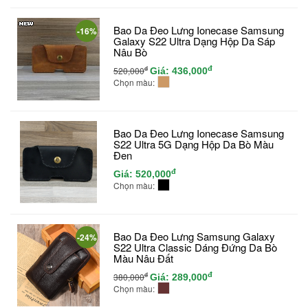
Bao Da Đeo Lưng Ionecase Samsung
-16%
Galaxy S22 Ultra Dạng Hộp Da Sáp
Nâu Bò
đ
đ
520,000
Giá:
436,000
Chọn màu:
Bao Da Đeo Lưng Ionecase Samsung
S22 Ultra 5G Dạng Hộp Da Bò Màu
Đen
đ
Giá:
520,000
Chọn màu:
Bao Da Đeo Lưng Samsung Galaxy
-24%
S22 Ultra Classic Dáng Đứng Da Bò
Màu Nâu Đất
đ
đ
380,000
Giá:
289,000
Chọn màu: