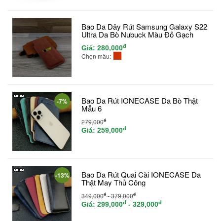
Bao Da Dây Rút Samsung Galaxy S22
Ultra Da Bò Nubuck Màu Đỏ Gạch
đ
Giá:
280,000
Chọn màu:
Bao Da Rút IONECASE Da Bò Thật
-7%
Mẫu 6
đ
279,000
đ
Giá:
259,000
Bao Da Rút Quai Cài IONECASE Da
-13%
Thật May Thủ Công
đ
đ
349,000
- 379,000
đ
đ
Giá:
299,000
- 329,000