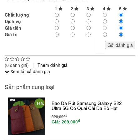
1
2
3
4
5
Chất lượng
Dịch vụ
Giá tiền
Giá trị
Gởi đánh giá
(0 đánh giá) |
Thêm đánh giá
Xem tất cả đánh giá
Sản phẩm cùng loại
Bao Da Rút Samsung Galaxy S22
-16%
Ultra 5G Có Quai Cài Da Bò Hạt
đ
320,000
đ
Giá:
269,000