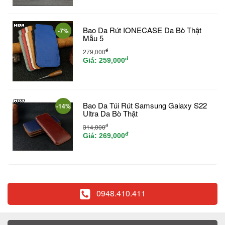
Bao Da Rút IONECASE Da Bò Thật
-7%
Mẫu 5
đ
279,000
đ
Giá:
259,000
Bao Da Túi Rút Samsung Galaxy S22
-14%
Ultra Da Bò Thật
đ
314,000
đ
Giá:
269,000
0948.410.411