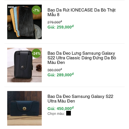
Bao Da Rút IONECASE Da Bò Thật
-7%
Mẫu 8
đ
279,000
đ
Giá:
259,000
Bao Da Đeo Lưng Samsung Galaxy
-24%
S22 Ultra Classic Dáng Đứng Da Bò
Màu Đen
đ
380,000
đ
Giá:
289,000
Bao Da Đeo Samsung Galaxy S22
Ultra Màu Đen
đ
Giá:
450,000
Chọn màu: