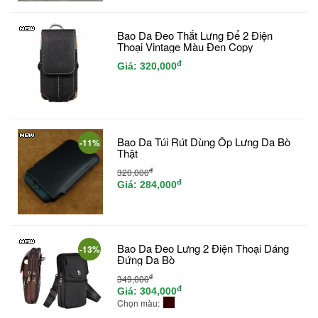
Bao Da Đeo Thắt Lưng Để 2 Điện
Thoại Vintage Màu Đen Copy
đ
Giá:
320,000
Bao Da Túi Rút Dùng Ốp Lưng Da Bò
-11%
Thật
đ
320,000
đ
Giá:
284,000
Bao Da Đeo Lưng 2 Điện Thoại Dáng
-13%
Đứng Da Bò
đ
349,000
đ
Giá:
304,000
Chọn màu: