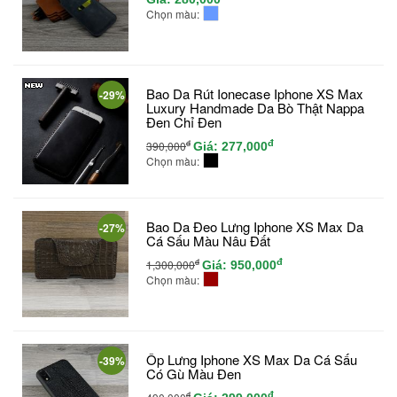
Chọn màu:
Bao Da Rút Ionecase Iphone XS Max
-29%
Luxury Handmade Da Bò Thật Nappa
Đen Chỉ Đen
đ
đ
390,000
Giá:
277,000
Chọn màu:
Bao Da Đeo Lưng Iphone XS Max Da
-27%
Cá Sấu Màu Nâu Đất
đ
đ
1,300,000
Giá:
950,000
Chọn màu:
Ốp Lưng Iphone XS Max Da Cá Sấu
-39%
Có Gù Màu Đen
đ
đ