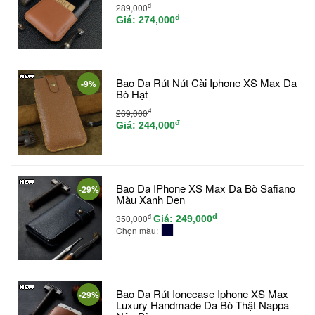
đ
289,000
đ
Giá:
274,000
Bao Da Rút Nút Cài Iphone XS Max Da
-9%
Bò Hạt
đ
269,000
đ
Giá:
244,000
Bao Da IPhone XS Max Da Bò Safiano
-29%
Màu Xanh Đen
đ
đ
350,000
Giá:
249,000
Chọn màu:
Bao Da Rút Ionecase Iphone XS Max
-29%
Luxury Handmade Da Bò Thật Nappa