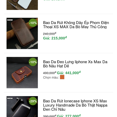
Bao Da Rút Không Dây Ép Phom Điện
-10%
Thoại XS MAX Da Bò May Thủ Công
đ
240,000
đ
Giá:
215,000
Bao Da Đeo Lưng Iiphone Xs Max Da
-10%
Bò Nâu Hạt Dẻ
đ
đ
490,000
Giá:
441,000
Chọn màu:
Bao Da Rút Ionecase Iphone XS Max
-29%
Luxury Handmade Da Bò Thật Nappa
Đen Chỉ Nâu
đ
đ
390,000
Giá:
277,000