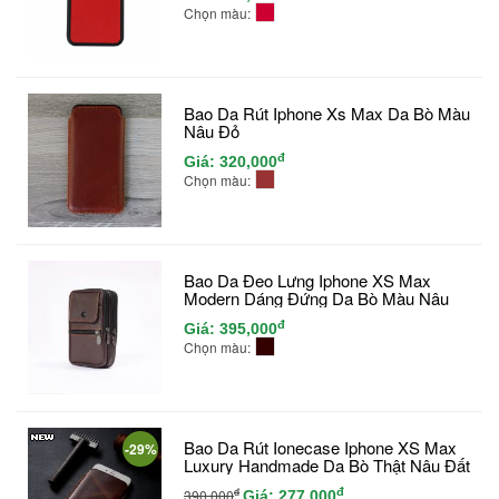
Chọn màu:
Bao Da Rút Iphone Xs Max Da Bò Màu
Nâu Đỏ
đ
Giá:
320,000
Chọn màu:
Bao Da Đeo Lưng Iphone XS Max
Modern Dáng Đứng Da Bò Màu Nâu
đ
Giá:
395,000
Chọn màu:
Bao Da Rút Ionecase Iphone XS Max
-29%
Luxury Handmade Da Bò Thật Nâu Đất
đ
đ
390,000
Giá:
277,000