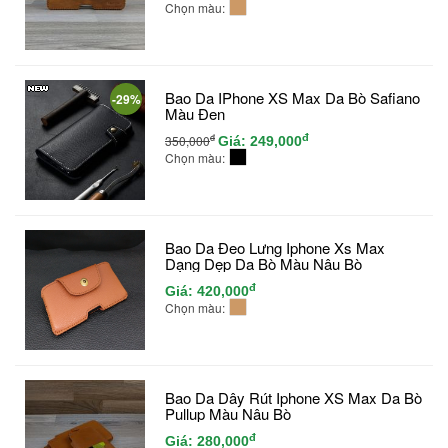
Chọn màu:
Bao Da IPhone XS Max Da Bò Safiano
-29%
Màu Đen
đ
đ
350,000
Giá:
249,000
Chọn màu:
Bao Da Đeo Lưng Iphone Xs Max
Dạng Dẹp Da Bò Màu Nâu Bò
đ
Giá:
420,000
Chọn màu:
Bao Da Dây Rút Iphone XS Max Da Bò
Pullup Màu Nâu Bò
đ
Giá:
280,000