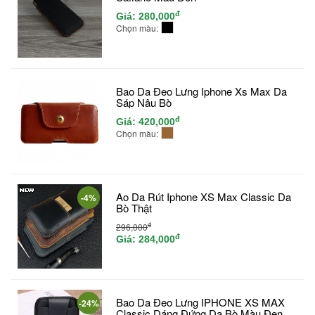
đ
Giá:
280,000
Chọn màu:
Bao Da Đeo Lưng Iphone Xs Max Da
Sáp Nâu Bò
đ
Giá:
420,000
Chọn màu:
Ao Da Rút Iphone XS Max Classic Da
-4%
Bò Thật
đ
296,000
đ
Giá:
284,000
Bao Da Đeo Lưng IPHONE XS MAX
-24%
Classic Dáng Đứng Da Bò Màu Đen