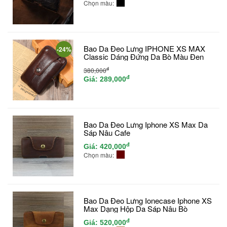
Chọn màu:
Bao Da Đeo Lưng IPHONE XS MAX
-24%
Classic Dáng Đứng Da Bò Màu Đen
đ
380,000
đ
Giá:
289,000
Bao Da Đeo Lưng Iphone XS Max Da
Sáp Nâu Cafe
đ
Giá:
420,000
Chọn màu:
Bao Da Đeo Lưng Ionecase Iphone XS
Max Dạng Hộp Da Sáp Nâu Bò
đ
Giá:
520,000