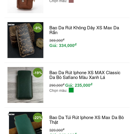
Chọn màu:
Bao Da Rút Không Dây XS Max Da
-9%
Rắn
đ
369,000
đ
Giá:
334,000
Bao Da Rút Iphone XS MAX Classic
-19%
Da Bò Safiano Màu Xanh Lá
đ
đ
290,000
Giá:
235,000
Chọn màu:
Bao Da Túi Rút Iphone XS Max Da Bò
-22%
Thật
đ
320,000
đ