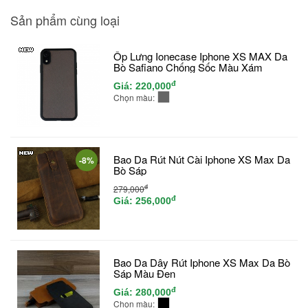
Sản phẩm cùng loại
Ốp Lưng Ionecase Iphone XS MAX Da
Bò Safiano Chống Sốc Màu Xám
đ
Giá:
220,000
Chọn màu:
Bao Da Rút Nút Cài Iphone XS Max Da
-8%
Bò Sáp
đ
279,000
đ
Giá:
256,000
Bao Da Dây Rút Iphone XS Max Da Bò
Sáp Màu Đen
đ
Giá:
280,000
Chọn màu: