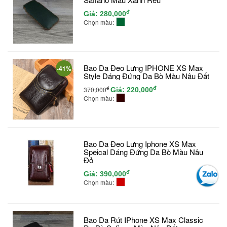
đ
Giá:
280,000
Chọn màu:
Bao Da Đeo Lưng IPHONE XS Max
-41%
Style Dáng Đứng Da Bò Màu Nâu Đất
đ
đ
370,000
Giá:
220,000
Chọn màu:
Bao Da Đeo Lưng Iphone XS Max
Speical Dáng Đứng Da Bò Màu Nâu
Đỏ
đ
Giá:
390,000
Chọn màu:
Bao Da Rút IPhone XS Max Classic