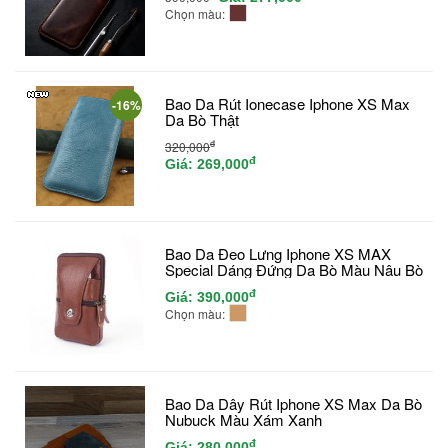
Chọn màu:
Bao Da Rút Ionecase Iphone XS Max
-16%
Da Bò Thật
đ
320,000
đ
Giá:
269,000
Bao Da Đeo Lưng Iphone XS MAX
Special Dáng Đứng Da Bò Màu Nâu Bò
đ
Giá:
390,000
Chọn màu:
Bao Da Dây Rút Iphone XS Max Da Bò
Nubuck Màu Xám Xanh
đ
Giá:
280,000