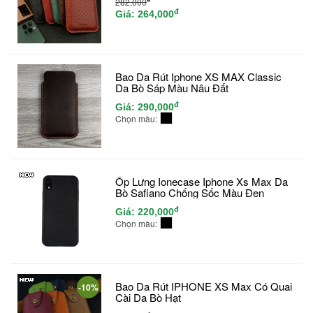
282,000
đ
Giá:
264,000
Bao Da Rút Iphone XS MAX Classic
Da Bò Sáp Màu Nâu Đất
đ
Giá:
290,000
Chọn màu:
Ốp Lưng Ionecase Iphone Xs Max Da
Bò Safiano Chống Sốc Màu Đen
đ
Giá:
220,000
Chọn màu:
Bao Da Rút IPHONE XS Max Có Quai
-10%
Cài Da Bò Hạt