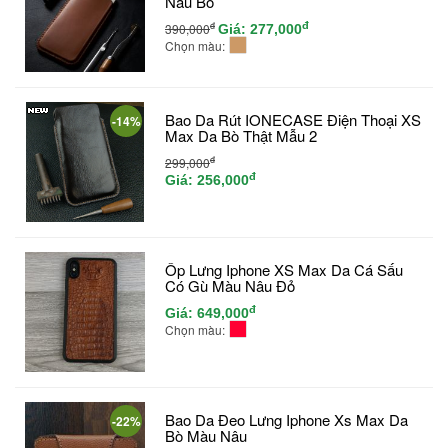
Nâu Bò
đ
đ
390,000
Giá:
277,000
Chọn màu:
Bao Da Rút IONECASE Điện Thoại XS
-14%
Max Da Bò Thật Mẫu 2
đ
299,000
đ
Giá:
256,000
Ốp Lưng Iphone XS Max Da Cá Sấu
Có Gù Màu Nâu Đỏ
đ
Giá:
649,000
Chọn màu:
Bao Da Đeo Lưng Iphone Xs Max Da
-22%
Bò Màu Nâu