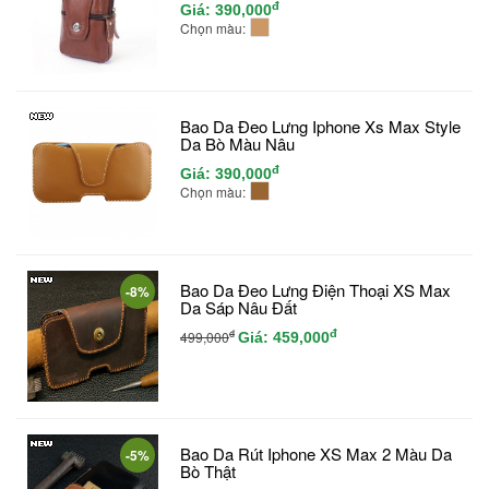
đ
Giá:
390,000
Chọn màu:
Bao Da Đeo Lưng Iphone Xs Max Style
Da Bò Màu Nâu
đ
Giá:
390,000
Chọn màu:
Bao Da Đeo Lưng Điện Thoại XS Max
-8%
Da Sáp Nâu Đất
đ
đ
499,000
Giá:
459,000
Bao Da Rút Iphone XS Max 2 Màu Da
-5%
Bò Thật