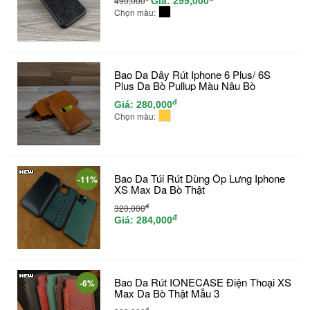
490,000
Giá:
299,000
Chọn màu:
Bao Da Dây Rút Iphone 6 Plus/ 6S
Plus Da Bò Pullup Màu Nâu Bò
đ
Giá:
280,000
Chọn màu:
Bao Da Túi Rút Dùng Ốp Lưng Iphone
-11%
XS Max Da Bò Thật
đ
320,000
đ
Giá:
284,000
Bao Da Rút IONECASE Điện Thoại XS
-6%
Max Da Bò Thật Mẫu 3
đ