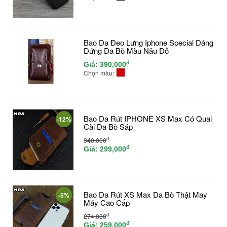
Bao Da Đeo Lưng Iphone Special Dáng
Đứng Da Bò Màu Nâu Đỏ
đ
Giá:
390,000
Chọn màu:
Bao Da Rút IPHONE XS Max Có Quai
-12%
Cài Da Bò Sáp
đ
340,000
đ
Giá:
299,000
Bao Da Rút XS Max Da Bò Thật May
-5%
Máy Cao Cấp
đ
274,000
đ
Giá:
259,000