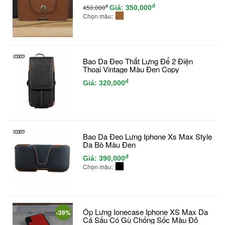
đ
đ
450,000
Giá:
350,000
Chọn màu:
Bao Da Đeo Thắt Lưng Để 2 Điện
Thoại Vintage Màu Đen Copy
đ
Giá:
320,000
Bao Da Đeo Lưng Iphone Xs Max Style
Da Bò Màu Đen
đ
Giá:
390,000
Chọn màu:
Ốp Lưng Ionecase Iphone XS Max Da
-39%
Cá Sấu Có Gù Chống Sốc Màu Đỏ