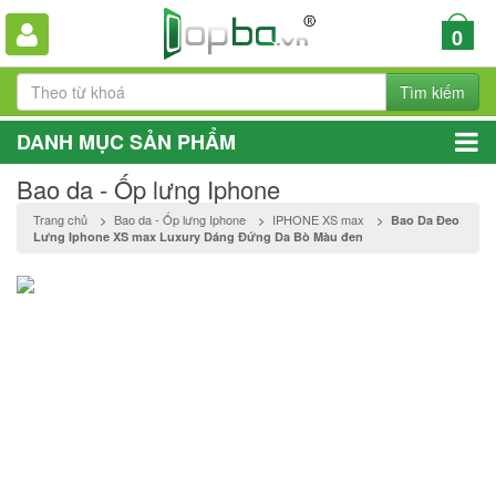
0
Tìm kiếm
DANH MỤC SẢN PHẨM
Bao da - Ốp lưng Iphone
Trang chủ
>
Bao da - Ốp lưng Iphone
>
IPHONE XS max
>
Bao Da Đeo
Lưng Iphone XS max Luxury Dáng Đứng Da Bò Màu đen