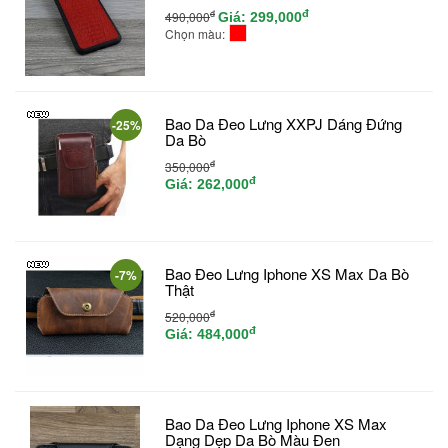
đ
đ
490,000
Giá:
299,000
Chọn màu:
Bao Da Đeo Lưng XXPJ Dáng Đứng
-25%
Da Bò
đ
350,000
đ
Giá:
262,000
Bao Đeo Lưng Iphone XS Max Da Bò
-7%
Thật
đ
520,000
đ
Giá:
484,000
Bao Da Đeo Lưng Iphone XS Max
Dạng Dẹp Da Bò Màu Đen