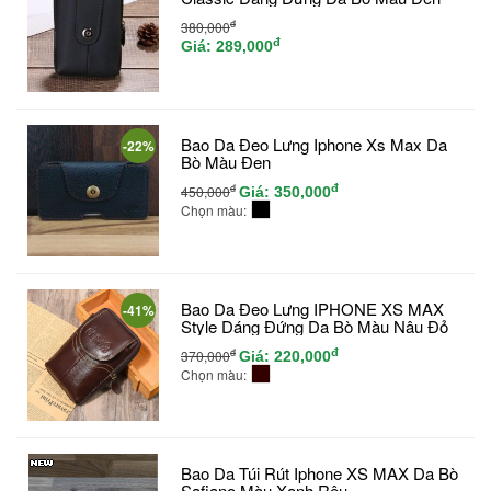
đ
380,000
đ
Giá:
289,000
Bao Da Đeo Lưng Iphone Xs Max Da
-22%
Bò Màu Đen
đ
đ
450,000
Giá:
350,000
Chọn màu:
Bao Da Đeo Lưng IPHONE XS MAX
-41%
Style Dáng Đứng Da Bò Màu Nâu Đỏ
đ
đ
370,000
Giá:
220,000
Chọn màu:
Bao Da Túi Rút Iphone XS MAX Da Bò
Safiano Màu Xanh Rêu