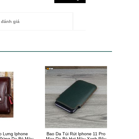
 đánh giá
o Lưng Iphone
Bao Da Túi Rút Iphone 11 Pro
 Đứng Da Bò Màu
Max Da Bò Hạt Màu Xanh Rêu