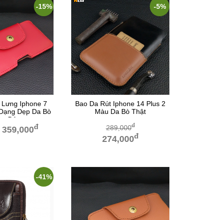
-15%
-5%
 Lưng Iphone 7
Bao Da Rút Iphone 14 Plus 2
s Dạng Dẹp Da Bò
Màu Da Bò Thật
àu Đỏ
đ
đ
289,000
359,000
đ
274,000
-41%