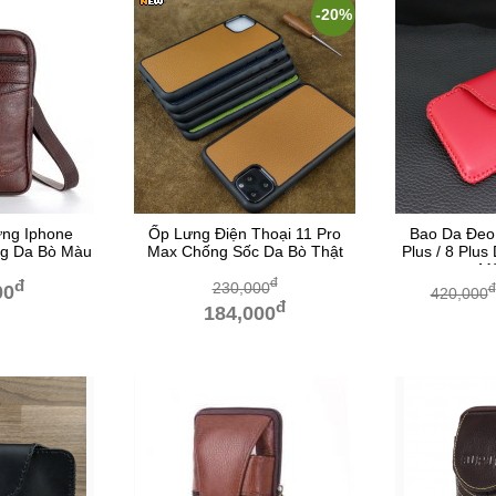
-20%
ng Iphone
Ốp Lưng Điện Thoại 11 Pro
Bao Da Đeo
ng Da Bò Màu
Max Chống Sốc Da Bò Thật
Plus / 8 Plu
M
đ
đ
230,000
đ
00
420,000
đ
184,000