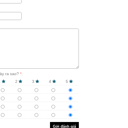
ày ra sao?
*
:
1
2
3
4
5
Gởi đánh giá