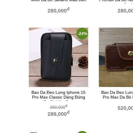
Gạc
đ
280,000
280,0
-24%
Bao Da Đeo Lưng Iphone 15
Bao Da Đeo Lưng
Pro Max Classic Dáng Đứng
Pro Max Da Bò 
Da Bò Màu Đen
đ
380,000
520,0
đ
289,000