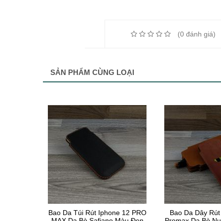
(0 đánh giá
SẢN PHẨM CÙNG LOẠI
Bao Da Túi Rút Iphone 12 PRO
Bao Da Dây Rút
MAX Da Bò Safiano Màu Đen
Promax Da Bò N