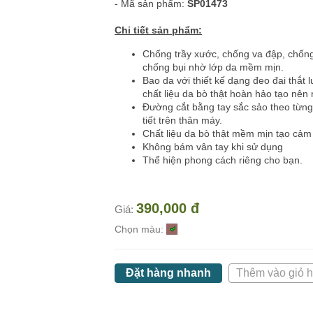
- Mã sản phẩm:
SP01473
Chi tiết sản phẩm:
Chống trầy xước, chống va đập, chống
chống bụi nhờ lớp da mềm mịn.
Bao da với thiết kế dạng đeo đai thắt 
chất liệu da bò thật hoàn hảo tạo nên
Đường cắt bằng tay sắc sảo theo từng
tiết trên thân máy.
Chất liệu da bò thật mềm mịn tạo cảm
Không bám vân tay khi sử dụng
Thể hiện phong cách riêng cho bạn.
390,000 đ
Giá:
Chọn màu:
Đặt hàng nhanh
Thêm vào giỏ 