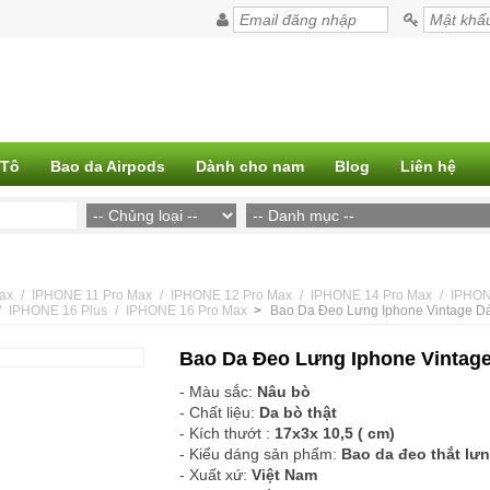
 Tô
Bao da Airpods
Dành cho nam
Blog
Liên hệ
ax
IPHONE 11 Pro Max
IPHONE 12 Pro Max
IPHONE 14 Pro Max
IPHON
IPHONE 16 Plus
IPHONE 16 Pro Max
>
Bao Da Đeo Lưng Iphone Vintage 
Bao Da Đeo Lưng Iphone Vintag
- Màu sắc:
Nâu bò
- Chất liệu:
Da bò thật
- Kích thướt :
17x3x 10,5 ( cm)
- Kiểu dáng sản phẩm:
Bao da đeo thắt lư
- Xuất xứ:
Việt Nam