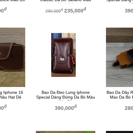
h
Xanh Lá
N
đ
đ
đ
00
235,000
390
290,000
 Iiphone 16
Bao Da Đeo Lưng Iphone
Bao Da Dây R
Nâu Hạt Dẻ
Special Dáng Đứng Da Bò Màu
Max Da Bò 
Nâu Đỏ
đ
đ
00
390,000
280