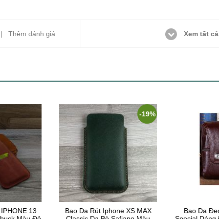
Xem tất cả
) |
Thêm đánh giá
-19%
 IPHONE 13
Bao Da Rút Iphone XS MAX
Bao Da Đe
ubuck Màu Đỏ
Classic Da Bò Safiano Màu
Special Dáng