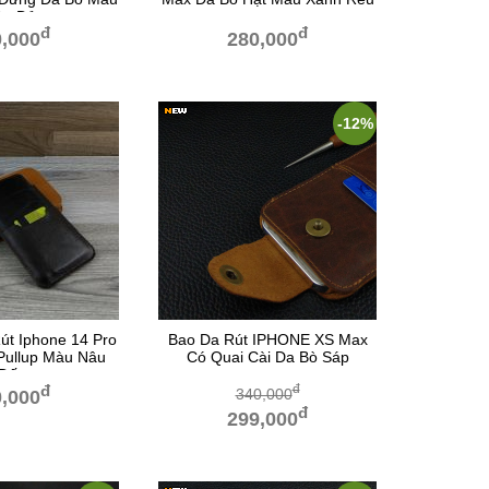
âu Đỏ
đ
đ
,000
280,000
-12%
út Iphone 14 Pro
Bao Da Rút IPHONE XS Max
Pullup Màu Nâu
Có Quai Cài Da Bò Sáp
Đất
đ
đ
340,000
,000
đ
299,000