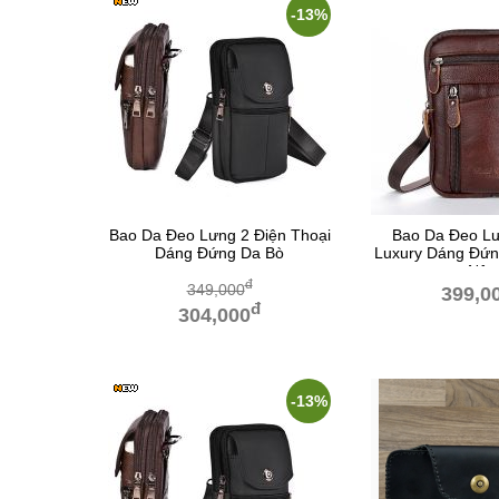
-13%
Bao Da Đeo Lưng 2 Điện Thoại
Bao Da Đeo Lư
Dáng Đứng Da Bò
Luxury Dáng Đứ
Nâu
đ
349,000
399,0
đ
304,000
-13%