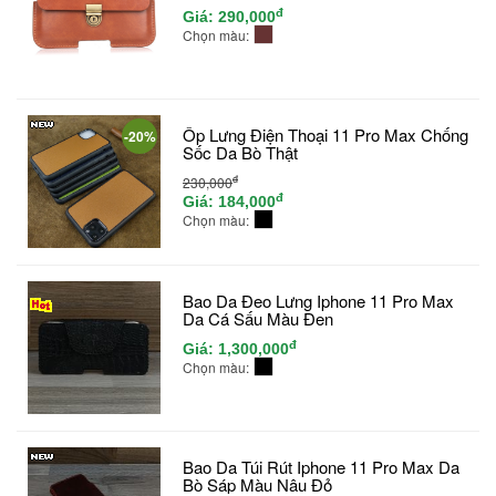
đ
Giá:
290,000
Chọn màu:
Ốp Lưng Điện Thoại 11 Pro Max Chống
-20%
Sốc Da Bò Thật
đ
230,000
đ
Giá:
184,000
Chọn màu:
Bao Da Đeo Lưng Iphone 11 Pro Max
Da Cá Sấu Màu Đen
đ
Giá:
1,300,000
Chọn màu:
Bao Da Túi Rút Iphone 11 Pro Max Da
Bò Sáp Màu Nâu Đỏ