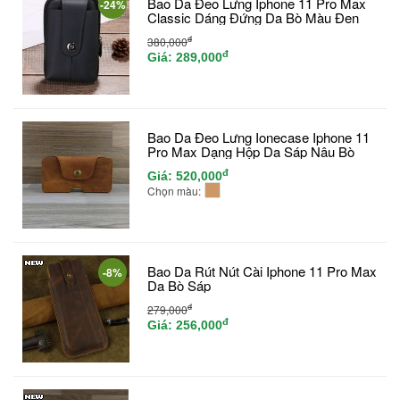
Bao Da Đeo Lưng Iphone 11 Pro Max
-24%
Classic Dáng Đứng Da Bò Màu Đen
đ
380,000
đ
Giá:
289,000
Bao Da Đeo Lưng Ionecase Iphone 11
Pro Max Dạng Hộp Da Sáp Nâu Bò
đ
Giá:
520,000
Chọn màu:
Bao Da Rút Nút Cài Iphone 11 Pro Max
-8%
Da Bò Sáp
đ
279,000
đ
Giá:
256,000