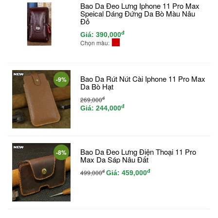
Bao Da Đeo Lưng Iphone 11 Pro Max
Speical Dáng Đứng Da Bò Màu Nâu
Đỏ
đ
Giá:
390,000
Chọn màu:
Bao Da Rút Nút Cài Iphone 11 Pro Max
-9%
Da Bò Hạt
đ
269,000
đ
Giá:
244,000
Bao Da Đeo Lưng Điện Thoại 11 Pro
-8%
Max Da Sáp Nâu Đất
đ
đ
499,000
Giá:
459,000