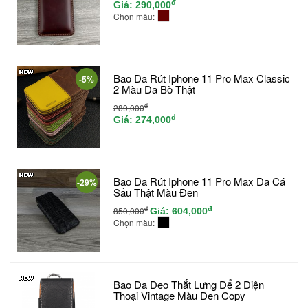
đ
Giá:
290,000
Chọn màu:
Bao Da Rút Iphone 11 Pro Max Classic
-5%
2 Màu Da Bò Thật
đ
289,000
đ
Giá:
274,000
Bao Da Rút Iphone 11 Pro Max Da Cá
-29%
Sấu Thật Màu Đen
đ
đ
850,000
Giá:
604,000
Chọn màu:
Bao Da Đeo Thắt Lưng Để 2 Điện
Thoại Vintage Màu Đen Copy