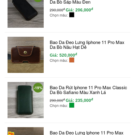
Da Bò Sáp Màu Đen
đ
đ
290,000
Giá:
206,000
Chọn màu:
Bao Da Đeo Lưng Iiphone 11 Pro Max
Da Bò Nâu Hạt Dẻ
đ
Giá:
520,000
Chọn màu:
Bao Da Rút Iphone 11 Pro Max Classic
-19%
Da Bò Safiano Màu Xanh Lá
đ
đ
290,000
Giá:
235,000
Chọn màu:
Bao Da Đeo Lưng Iphone 11 Pro Max