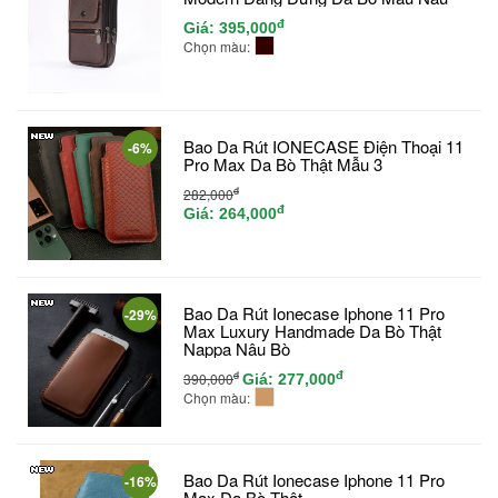
đ
Giá:
395,000
Chọn màu:
Bao Da Rút IONECASE Điện Thoại 11
-6%
Pro Max Da Bò Thật Mẫu 3
đ
282,000
đ
Giá:
264,000
Bao Da Rút Ionecase Iphone 11 Pro
-29%
Max Luxury Handmade Da Bò Thật
Nappa Nâu Bò
đ
đ
390,000
Giá:
277,000
Chọn màu:
Bao Da Rút Ionecase Iphone 11 Pro
-16%
Max Da Bò Thật