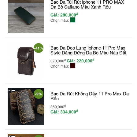
Bao Da Túi Rút Iphone 11 PRO MAX
Da Bò Safiano Màu Xanh Rêu
đ
Giá:
280,000
Chọn màu:
Bao Da Đeo Lưng Iphone 11 Pro Max
-41%
Style Dáng Đứng Da Bò Màu Nâu Đất
đ
đ
370,000
Giá:
220,000
Chọn màu:
Bao Da Rút Không Dây 11 Pro Max Da
-9%
Rắn
đ
369,000
đ
Giá:
334,000