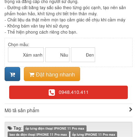
trọng và đẳng cấp cho người sử dụng.
- Đường cắt bằng tay sắc sảo theo từng góc cạnh, tạo nên sản
phẩm hoàn hảo, khít từng chi tiết trên thân máy.
- Chất liệu da thật mềm mịn tạo cảm giác dể chịu khi cầm máy
- Không bám vân tay khi sử dụng
- Thể hiện phong cách riêng cho bạn.
Chọn mẫu:
Xám xanh
Nâu
Đen
Đặt hàng nhanh
0948.410.411
Mô tả sản phẩm
Tag
:
ốp lưng điện thoại IPHONE 11 Pro max
bao da điện thoại IPHONE 11 Pro max
ốp lưng IPHONE 11 Pro max