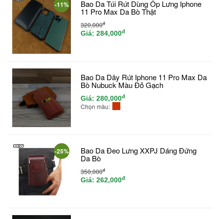
Bao Da Túi Rút Dùng Ốp Lưng Iphone
-11%
11 Pro Max Da Bò Thật
đ
320,000
đ
Giá:
284,000
Bao Da Dây Rút Iphone 11 Pro Max Da
Bò Nubuck Màu Đỏ Gạch
đ
Giá:
280,000
Chọn màu:
Bao Da Đeo Lưng XXPJ Dáng Đứng
-25%
Da Bò
đ
350,000
đ
Giá:
262,000