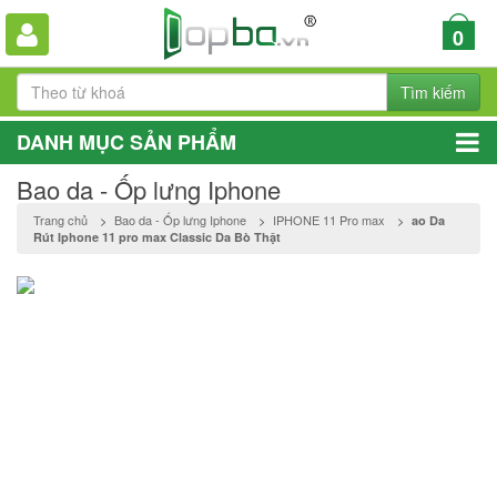
0
Tìm kiếm
DANH MỤC SẢN PHẨM
Bao da - Ốp lưng Iphone
Trang chủ
>
Bao da - Ốp lưng Iphone
>
IPHONE 11 Pro max
>
ao Da
Rút Iphone 11 pro max Classic Da Bò Thật