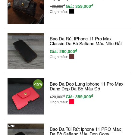
đ
đ
420,000
Giá:
359,000
Chọn màu:
Bao Da Rút IPhone 11 Pro Max
Classic Da Bò Safiano Màu Nâu Đất
đ
Giá:
290,000
Chọn màu:
Bao Da Đeo Lưng Iphone 11 Pro Max
-15%
Dạng Dẹp Da Bò Màu Đỏ
đ
đ
420,000
Giá:
359,000
Chọn màu:
Bao Da Túi Rút Iphone 11 PRO Max
Da Bò Safiano Màu Đen Copy