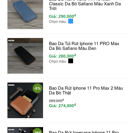
Classic Da Bò Safiano Màu Xanh Da
Trời
đ
Giá:
290,000
Chọn màu:
Bao Da Túi Rút Iphone 11 PRO Max
Da Bò Safiano Màu Đen
đ
Giá:
280,000
Chọn màu:
Bao Da Rút Iphone 11 Pro Max 2 Màu
-5%
Da Bò Thật
đ
289,000
đ
Giá:
274,000
Bao Da Rút Ionecase Iphone 11 Pro
-29%