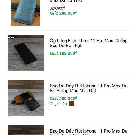
đ
320,000
đ
Giá:
269,000
Ốp Lưng Điện Thoại 11 Pro Max Chống
Sốc Da Bò Thật
đ
Giá:
199,000
Bao Da Dây Rút Iphone 11 Pro Max Da
Bò Pullup Màu Nâu Đất
đ
Giá:
280,000
Chọn màu:
Bao Da Dây Rút Iphone 11 Pro Max Da