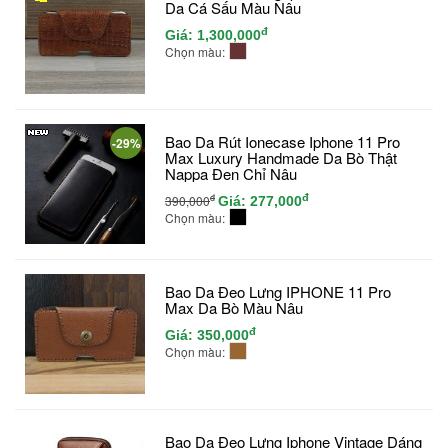
Da Cá Sấu Màu Nâu
đ
Giá:
1,300,000
Chọn màu:
Bao Da Rút Ionecase Iphone 11 Pro
-29%
Max Luxury Handmade Da Bò Thật
Nappa Đen Chỉ Nâu
đ
đ
390,000
Giá:
277,000
Chọn màu:
Bao Da Đeo Lưng IPHONE 11 Pro
Max Da Bò Màu Nâu
đ
Giá:
350,000
Chọn màu:
Bao Da Đeo Lưng Iphone Vintage Dáng