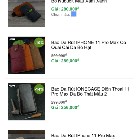
Bò Nubuck Màu Xám Xanh
đ
Giá:
280,000
Chọn màu:
Bao Da Rút IPHONE 11 Pro Max Có
-10%
Quai Cài Da Bò Hạt
đ
320,000
đ
Giá:
289,000
Bao Da Rút IONECASE Điện Thoại 11
-14%
Pro Max Da Bò Thật Mẫu 2
đ
299,000
đ
Giá:
256,000
Bao Da Rút IPhone 11 Pro Max