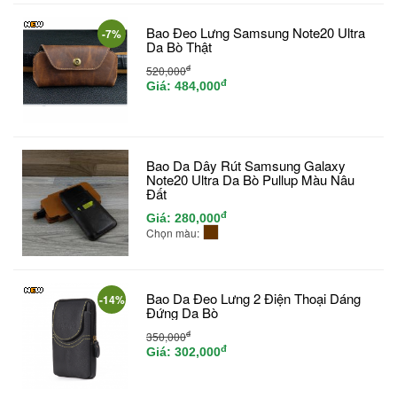
Bao Đeo Lưng Samsung Note20 Ultra
-7%
Da Bò Thật
đ
520,000
đ
Giá:
484,000
Bao Da Dây Rút Samsung Galaxy
Note20 Ultra Da Bò Pullup Màu Nâu
Đất
đ
Giá:
280,000
Chọn màu:
Bao Da Đeo Lưng 2 Điện Thoại Dáng
-14%
Đứng Da Bò
đ
350,000
đ
Giá:
302,000