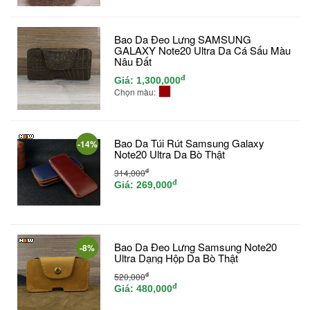
Bao Da Đeo Lưng SAMSUNG
GALAXY Note20 Ultra Da Cá Sấu Màu
Nâu Đất
đ
Giá:
1,300,000
Chọn màu:
Bao Da Túi Rút Samsung Galaxy
-14%
Note20 Ultra Da Bò Thật
đ
314,000
đ
Giá:
269,000
Bao Da Đeo Lưng Samsung Note20
-8%
Ultra Dạng Hộp Da Bò Thật
đ
520,000
đ
Giá:
480,000