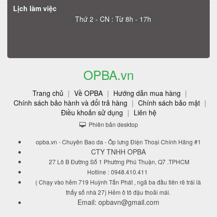
Lịch làm việc
Thứ 2 - CN : Từ 8h - 17h
OPBA.vn
Trang chủ
|
Về OPBA
|
Hướng dẫn mua hàng
|
Chính sách bảo hành và đổi trả hàng
|
Chính sách bảo mật
|
Điều khoản sử dụng
|
Liên hệ
Phiên bản desktop
opba.vn - Chuyên Bao da - Ôp lưng Điện Thoại Chính Hãng #1
CTY TNHH OPBA
27 Lô B Đường Số 1 Phường Phú Thuận, Q7 .TPHCM
Hotline :
0948.410.411
( Chạy vào hẻm 719 Huỳnh Tấn Phát , ngã ba đầu tiên rẽ trái là
thấy số nhà 27) Hẻm ô tô đậu thoải mái.
Email: opbavn@gmail.com