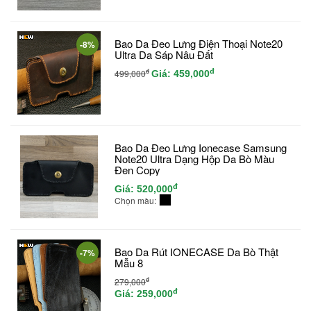
Bao Da Đeo Lưng Điện Thoại Note20
-8%
Ultra Da Sáp Nâu Đất
đ
đ
499,000
Giá:
459,000
Bao Da Đeo Lưng Ionecase Samsung
Note20 Ultra Dạng Hộp Da Bò Màu
Đen Copy
đ
Giá:
520,000
Chọn màu:
Bao Da Rút IONECASE Da Bò Thật
-7%
Mẫu 8
đ
279,000
đ
Giá:
259,000