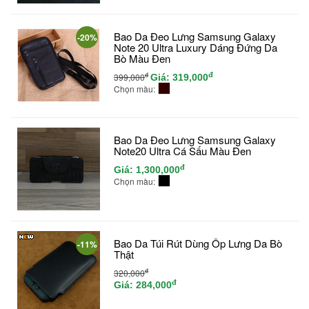
Bao Da Đeo Lưng Samsung Galaxy
-20%
Note 20 Ultra Luxury Dáng Đứng Da
Bò Màu Đen
đ
đ
399,000
Giá:
319,000
Chọn màu:
Bao Da Đeo Lưng Samsung Galaxy
Note20 Ultra Cá Sấu Màu Đen
đ
Giá:
1,300,000
Chọn màu:
Bao Da Túi Rút Dùng Ốp Lưng Da Bò
-11%
Thật
đ
320,000
đ
Giá:
284,000