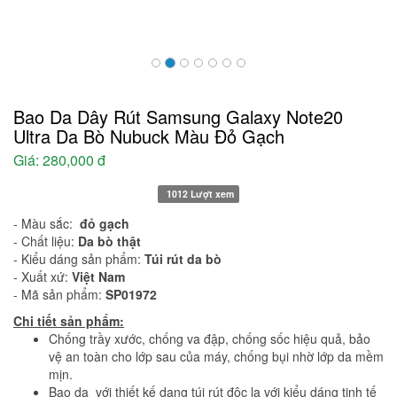
Bao Da Dây Rút Samsung Galaxy Note20
Ultra Da Bò Nubuck Màu Đỏ Gạch
Giá:
280,000 đ
1012 Lượt xem
- Màu sắc:
đỏ gạch
- Chất liệu:
Da bò thật
- Kiểu dáng sản phẩm:
Túi rút da bò
- Xuất xứ:
Việt Nam
- Mã sản phẩm:
SP01972
Chi tiết sản phẩm:
Chống trầy xước, chống va đập, chống sốc hiệu quả, bảo
vệ an toàn cho lớp sau của máy, chống bụi nhờ lớp da mềm
mịn.
Bao da với thiết kế dạng túi rút độc lạ với kiểu dáng tinh tế