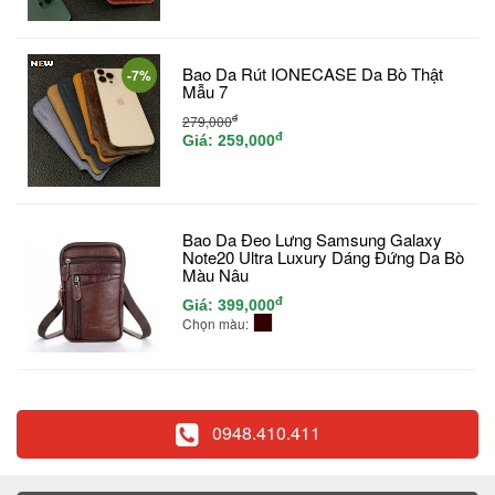
Bao Da Rút IONECASE Da Bò Thật
-7%
Mẫu 7
đ
279,000
đ
Giá:
259,000
Bao Da Đeo Lưng Samsung Galaxy
Note20 Ultra Luxury Dáng Đứng Da Bò
Màu Nâu
đ
Giá:
399,000
Chọn màu:
0948.410.411