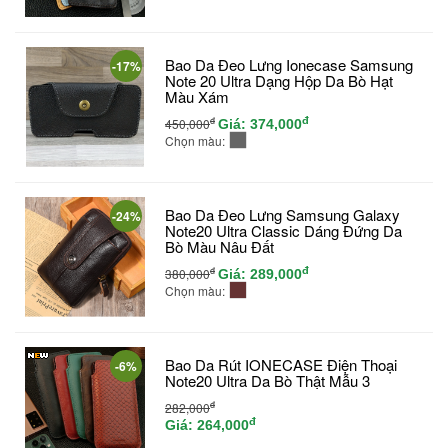
Bao Da Đeo Lưng Ionecase Samsung
-17%
Note 20 Ultra Dạng Hộp Da Bò Hạt
Màu Xám
đ
đ
450,000
Giá:
374,000
Chọn màu:
Bao Da Đeo Lưng Samsung Galaxy
-24%
Note20 Ultra Classic Dáng Đứng Da
Bò Màu Nâu Đất
đ
đ
380,000
Giá:
289,000
Chọn màu:
Bao Da Rút IONECASE Điện Thoại
-6%
Note20 Ultra Da Bò Thật Mẫu 3
đ
282,000
đ
Giá:
264,000