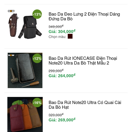
Bao Da Đeo Lưng 2 Điện Thoại Dáng
-13%
Đứng Da Bò
đ
349,000
đ
Giá:
304,000
Chọn màu:
Bao Da Rút IONECASE Điện Thoại
-12%
Note20 Ultra Da Bò Thật Mẫu 2
đ
299,000
đ
Giá:
264,000
Bao Da Rút Note20 Ultra Có Quai Cài
-16%
Da Bò Hạt
đ
320,000
đ
Giá:
269,000