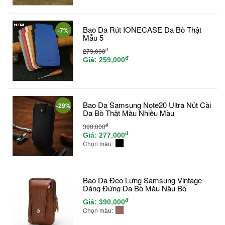
Bao Da Rút IONECASE Da Bò Thật
-7%
Mẫu 5
đ
279,000
đ
Giá:
259,000
Bao Da Samsung Note20 Ultra Nút Cài
-29%
Da Bò Thật Màu Nhiều Màu
đ
390,000
đ
Giá:
277,000
Chọn màu:
Bao Da Đeo Lưng Samsung Vintage
Dáng Đứng Da Bò Màu Nâu Bò
đ
Giá:
390,000
Chọn màu: