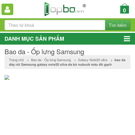
0
Tìm kiếm
DANH MỤC SẢN PHẨM
Bao da - Ốp lưng Samsung
Trang chủ
>
Bao da - Ốp lưng Samsung
>
Galaxy Note20 ultra
>
bao da
dây rút Samsung galaxy note20 ultra da bò nubuck màu đỏ gạch