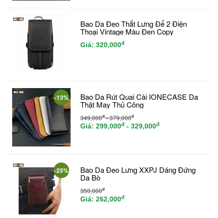
Bao Da Đeo Thắt Lưng Để 2 Điện
Thoại Vintage Màu Đen Copy
đ
Giá:
320,000
Bao Da Rút Quai Cài IONECASE Da
-13%
Thật May Thủ Công
đ
đ
349,000
- 379,000
đ
đ
Giá:
299,000
- 329,000
Bao Da Đeo Lưng XXPJ Dáng Đứng
-25%
Da Bò
đ
350,000
đ
Giá:
262,000