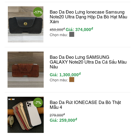
Bao Da Đeo Lưng Ionecase Samsung
-17%
Note20 Ultra Dạng Hộp Da Bò Hạt Màu
Xám
đ
đ
450,000
Giá:
374,000
Chọn màu:
Bao Da Đeo Lưng SAMSUNG
GALAXY Note20 Ultra Da Cá Sấu Màu
Nâu
đ
Giá:
1,300,000
Chọn màu:
Bao Da Rút IONECASE Da Bò Thật
-7%
Mẫu 4
đ
279,000
đ
Giá:
259,000