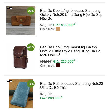
Bao Da Đeo Lưng Ionecase Samsung
-20%
Galaxy Note20 Ultra Dạng Hộp Da Sáp
Nâu Bò
đ
đ
520,000
Giá:
416,000
Chọn màu:
Bao Da Đeo Lưng Samsung Galaxy
-41%
Note 20 Ultra Style Dáng Đứng Da Bò
Màu Nâu Đỏ
đ
đ
370,000
Giá:
220,000
Chọn màu:
Bao Da Rút Ionecase Samsung Note20
-16%
Ultra Da Bò Thật
đ
320,000
đ
Giá:
269,000