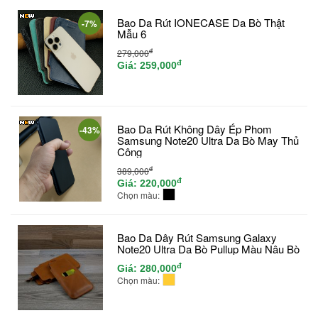
Bao Da Rút IONECASE Da Bò Thật
-7%
Mẫu 6
đ
279,000
đ
Giá:
259,000
Bao Da Rút Không Dây Ép Phom
-43%
Samsung Note20 Ultra Da Bò May Thủ
Công
đ
389,000
đ
Giá:
220,000
Chọn màu:
Bao Da Dây Rút Samsung Galaxy
Note20 Ultra Da Bò Pullup Màu Nâu Bò
đ
Giá:
280,000
Chọn màu: