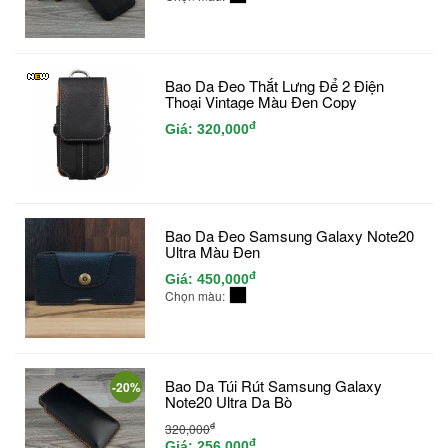
Bao Da Đeo Thắt Lưng Để 2 Điện
Thoại Vintage Màu Đen Copy
đ
Giá:
320,000
Bao Da Đeo Samsung Galaxy Note20
Ultra Màu Đen
đ
Giá:
450,000
Chọn màu:
Bao Da Túi Rút Samsung Galaxy
-20%
Note20 Ultra Da Bò
đ
320,000
đ
Giá:
256,000