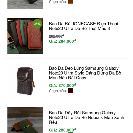
Chọn màu:
Bao Da Rút IONECASE Điện Thoại
-6%
Note20 Ultra Da Bò Thật Mẫu 3
đ
282,000
đ
Giá:
264,000
Bao Da Đeo Lưng Samsung Galaxy
Note20 Ultra Style Dáng Đứng Da Bò
Màu Nâu Đất Copy
đ
Giá:
370,000
Chọn màu:
Bao Da Dây Rút Samsung Galaxy
Note20 Ultra Da Bò Nubuck Màu Xanh
Rêu
đ
Giá:
280,000