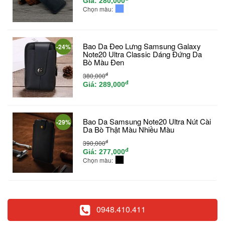
Giá:
280,000
Chọn màu:
Bao Da Đeo Lưng Samsung Galaxy
-24%
Note20 Ultra Classic Dáng Đứng Da
Bò Màu Đen
đ
380,000
đ
Giá:
289,000
Bao Da Samsung Note20 Ultra Nút Cài
-29%
Da Bò Thật Màu Nhiều Màu
đ
390,000
đ
Giá:
277,000
Chọn màu:
0948.410.411