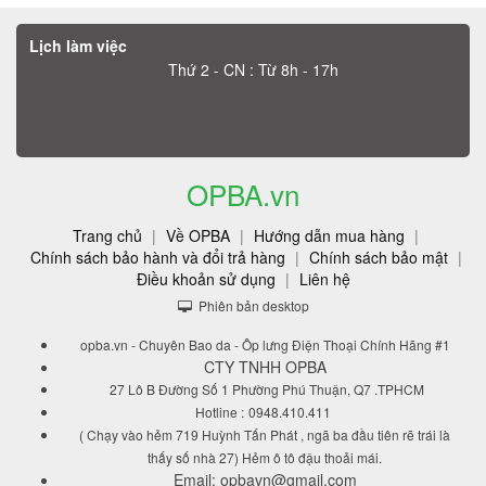
Lịch làm việc
Thứ 2 - CN : Từ 8h - 17h
OPBA.vn
Trang chủ
|
Về OPBA
|
Hướng dẫn mua hàng
|
Chính sách bảo hành và đổi trả hàng
|
Chính sách bảo mật
|
Điều khoản sử dụng
|
Liên hệ
Phiên bản desktop
opba.vn - Chuyên Bao da - Ôp lưng Điện Thoại Chính Hãng #1
CTY TNHH OPBA
27 Lô B Đường Số 1 Phường Phú Thuận, Q7 .TPHCM
Hotline :
0948.410.411
( Chạy vào hẻm 719 Huỳnh Tấn Phát , ngã ba đầu tiên rẽ trái là
thấy số nhà 27) Hẻm ô tô đậu thoải mái.
Email: opbavn@gmail.com