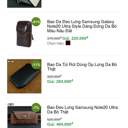
Bao Da Đeo Lưng Samsung Galaxy
-41%
Note20 Ultra Style Dáng Đứng Da Bò
Màu Nâu Đất
đ
đ
370,000
Giá:
220,000
Chọn màu:
Bao Da Túi Rút Dùng Ốp Lưng Da Bò
-11%
Thật
đ
320,000
đ
Giá:
284,000
Bao Đeo Lưng Samsung Note20 Ultra
-7%
Da Bò Thật
đ
520,000
đ
Giá:
484,000