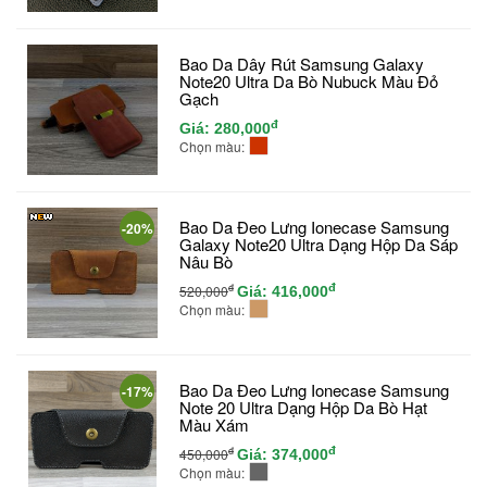
Bao Da Dây Rút Samsung Galaxy
Note20 Ultra Da Bò Nubuck Màu Đỏ
Gạch
đ
Giá:
280,000
Chọn màu:
Bao Da Đeo Lưng Ionecase Samsung
-20%
Galaxy Note20 Ultra Dạng Hộp Da Sáp
Nâu Bò
đ
đ
520,000
Giá:
416,000
Chọn màu:
Bao Da Đeo Lưng Ionecase Samsung
-17%
Note 20 Ultra Dạng Hộp Da Bò Hạt
Màu Xám
đ
đ
450,000
Giá:
374,000
Chọn màu: