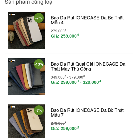
Sản phẩm cùng loại
Bao Da Rút IONECASE Da Bò Thật
-7%
Mẫu 4
đ
279,000
đ
Giá:
259,000
Bao Da Rút Quai Cài IONECASE Da
-13%
Thật May Thủ Công
đ
đ
349,000
- 379,000
đ
đ
Giá:
299,000
- 329,000
Bao Da Rút IONECASE Da Bò Thật
-7%
Mẫu 7
đ
279,000
đ
Giá:
259,000