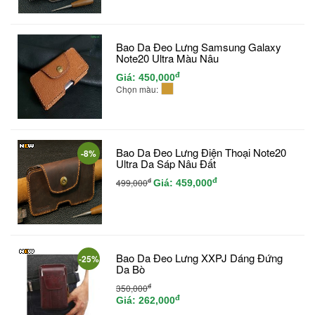
Bao Da Đeo Lưng Samsung Galaxy
Note20 Ultra Màu Nâu
đ
Giá:
450,000
Chọn màu:
Bao Da Đeo Lưng Điện Thoại Note20
-8%
Ultra Da Sáp Nâu Đất
đ
đ
499,000
Giá:
459,000
Bao Da Đeo Lưng XXPJ Dáng Đứng
-25%
Da Bò
đ
350,000
đ
Giá:
262,000