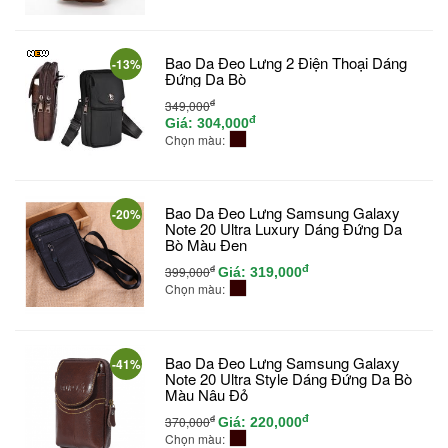
Bao Da Đeo Lưng 2 Điện Thoại Dáng
-13%
Đứng Da Bò
đ
349,000
đ
Giá:
304,000
Chọn màu:
Bao Da Đeo Lưng Samsung Galaxy
-20%
Note 20 Ultra Luxury Dáng Đứng Da
Bò Màu Đen
đ
đ
399,000
Giá:
319,000
Chọn màu:
Bao Da Đeo Lưng Samsung Galaxy
-41%
Note 20 Ultra Style Dáng Đứng Da Bò
Màu Nâu Đỏ
đ
đ
370,000
Giá:
220,000
Chọn màu: