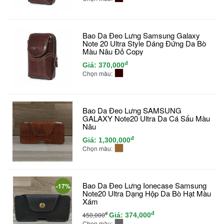
Bao Da Đeo Lưng Samsung Galaxy
Note 20 Ultra Style Dáng Đứng Da Bò
Màu Nâu Đỏ Copy
đ
Giá:
370,000
Chọn màu:
Bao Da Đeo Lưng SAMSUNG
GALAXY Note20 Ultra Da Cá Sấu Màu
Nâu
đ
Giá:
1,300,000
Chọn màu:
Bao Da Đeo Lưng Ionecase Samsung
-17%
Note20 Ultra Dạng Hộp Da Bò Hạt Màu
Xám
đ
đ
450,000
Giá:
374,000
Chọn màu: