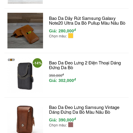
Bao Da Dây Rút Samsung Galaxy
Note20 Ultra Da Bò Pullup Màu Nâu Bò
đ
Giá:
280,000
Chọn màu:
Bao Da Đeo Lưng 2 Điện Thoại Dáng
-14%
Đứng Da Bò
đ
350,000
đ
Giá:
302,000
Bao Da Đeo Lưng Samsung Vintage
Dáng Đứng Da Bò Màu Nâu Bò
đ
Giá:
390,000
Chọn màu: