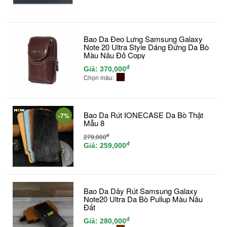
Bao Da Đeo Lưng Samsung Galaxy
Note 20 Ultra Style Dáng Đứng Da Bò
Màu Nâu Đỏ Copy
đ
Giá:
370,000
Chọn màu:
Bao Da Rút IONECASE Da Bò Thật
-7%
Mẫu 8
đ
279,000
đ
Giá:
259,000
Bao Da Dây Rút Samsung Galaxy
Note20 Ultra Da Bò Pullup Màu Nâu
Đất
đ
Giá:
280,000