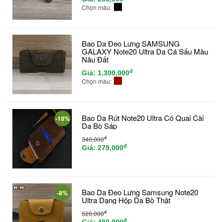
Chọn màu:
Bao Da Đeo Lưng SAMSUNG
GALAXY Note20 Ultra Da Cá Sấu Màu
Nâu Đất
đ
Giá:
1,300,000
Chọn màu:
Bao Da Rút Note20 Ultra Có Quai Cài
-18%
Da Bò Sáp
đ
340,000
đ
Giá:
279,000
Bao Da Đeo Lưng Samsung Note20
-8%
Ultra Dạng Hộp Da Bò Thật
đ
520,000
đ
Giá:
480,000