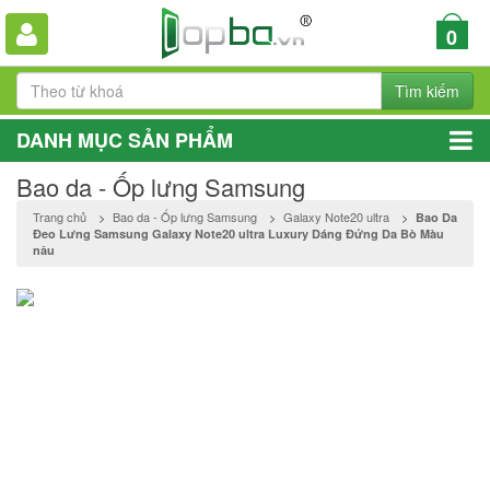
0
Tìm kiếm
DANH MỤC SẢN PHẨM
Bao da - Ốp lưng Samsung
Trang chủ
>
Bao da - Ốp lưng Samsung
>
Galaxy Note20 ultra
>
Bao Da
Đeo Lưng Samsung Galaxy Note20 ultra Luxury Dáng Đứng Da Bò Màu
nâu