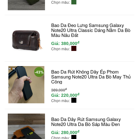
Chọn màu:
Bao Da Đeo Lưng Samsung Galaxy
Note20 Ultra Classic Dáng Nằm Da Bò
Màu Nâu Đất
đ
Giá:
380,000
Chọn màu:
Bao Da Rút Không Dây Ép Phom
-43%
Samsung Note20 Ultra Da Bò May Thủ
Công
đ
389,000
đ
Giá:
220,000
Chọn màu:
Bao Da Dây Rút Samsung Galaxy
Note20 Ultra Da Bò Sáp Màu Đen
đ
Giá:
280,000
Chọn màu: