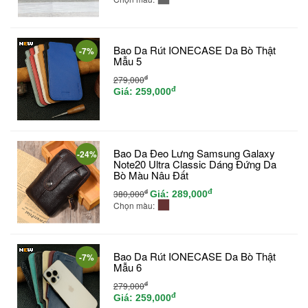
Bao Da Rút IONECASE Da Bò Thật
-7%
Mẫu 5
đ
279,000
đ
Giá:
259,000
Bao Da Đeo Lưng Samsung Galaxy
-24%
Note20 Ultra Classic Dáng Đứng Da
Bò Màu Nâu Đất
đ
đ
380,000
Giá:
289,000
Chọn màu:
Bao Da Rút IONECASE Da Bò Thật
-7%
Mẫu 6
đ
279,000
đ
Giá:
259,000