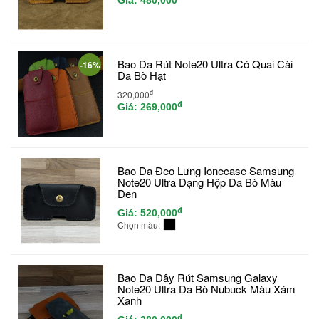
Bao Da Rút Note20 Ultra Có Quai Cài
-16%
Da Bò Hạt
đ
320,000
đ
Giá:
269,000
Bao Da Đeo Lưng Ionecase Samsung
Note20 Ultra Dạng Hộp Da Bò Màu
Đen
đ
Giá:
520,000
Chọn màu:
Bao Da Dây Rút Samsung Galaxy
Note20 Ultra Da Bò Nubuck Màu Xám
Xanh
đ