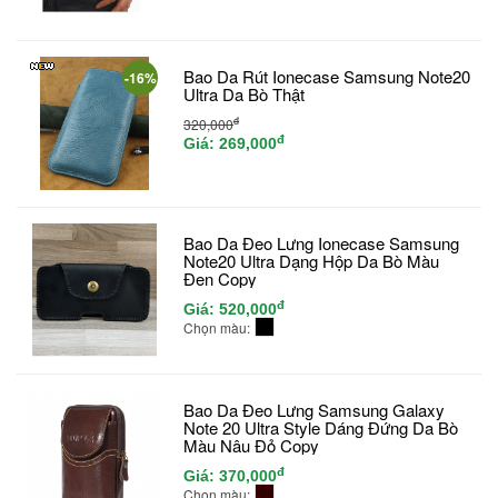
Bao Da Rút Ionecase Samsung Note20
-16%
Ultra Da Bò Thật
đ
320,000
đ
Giá:
269,000
Bao Da Đeo Lưng Ionecase Samsung
Note20 Ultra Dạng Hộp Da Bò Màu
Đen Copy
đ
Giá:
520,000
Chọn màu:
Bao Da Đeo Lưng Samsung Galaxy
Note 20 Ultra Style Dáng Đứng Da Bò
Màu Nâu Đỏ Copy
đ
Giá:
370,000
Chọn màu: