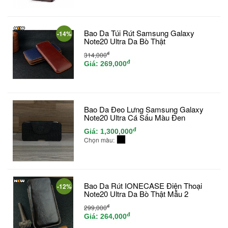
Bao Da Túi Rút Samsung Galaxy
-14%
Note20 Ultra Da Bò Thật
đ
314,000
đ
Giá:
269,000
Bao Da Đeo Lưng Samsung Galaxy
Note20 Ultra Cá Sấu Màu Đen
đ
Giá:
1,300,000
Chọn màu:
Bao Da Rút IONECASE Điện Thoại
-12%
Note20 Ultra Da Bò Thật Mẫu 2
đ
299,000
đ
Giá:
264,000