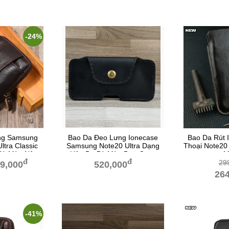
-24%
ng Samsung
Bao Da Đeo Lưng Ionecase
Bao Da Rút
ltra Classic
Samsung Note20 Ultra Dạng
Thoại Note20 
Bò Màu Nâu
Hộp Da Bò Màu Đen Copy
M
đ
đ
29
9,000
520,000
264
-41%