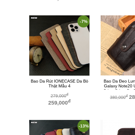
-7%
Bao Da Rút IONECASE Da Bò
Bao Da Đeo Lư
Thật Mẫu 4
Galaxy Note20 U
Dáng Đứng Da 
đ
Đất
279,000
đ
28
380,000
đ
259,000
-13%