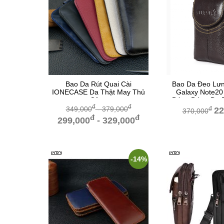
Bao Da Rút Quai Cài
Bao Da Đeo Lư
IONECASE Da Thật May Thủ
Galaxy Note20 
Công
Dáng Đứng Da 
đ
đ
Đất
349,000
- 379,000
đ
22
370,000
đ
đ
299,000
- 329,000
-14%