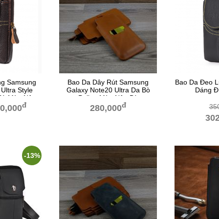
ng Samsung
Bao Da Dây Rút Samsung
Bao Da Đeo L
Ultra Style
Galaxy Note20 Ultra Da Bò
Dáng Đ
Bò Màu Nâu
Pullup Màu Nâu Bò
đ
đ
35
0,000
280,000
302
-13%