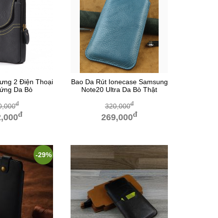
ưng 2 Điện Thoại
Bao Da Rút Ionecase Samsung
ứng Da Bò
Note20 Ultra Da Bò Thật
đ
đ
0,000
320,000
đ
đ
,000
269,000
-29%