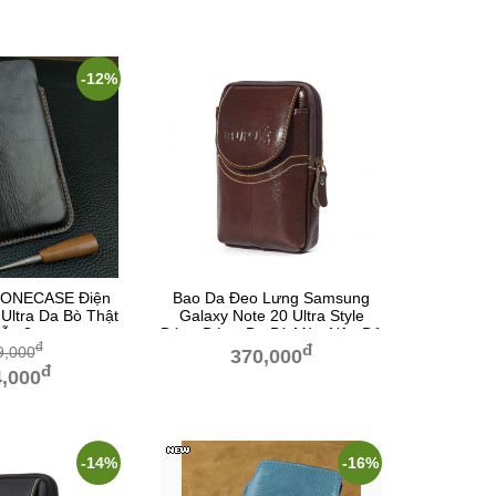
-12%
 IONECASE Điện
Bao Da Đeo Lưng Samsung
Ultra Da Bò Thật
Galaxy Note 20 Ultra Style
ẫu 2
Dáng Đứng Da Bò Màu Nâu Đỏ
đ
đ
Copy
9,000
370,000
đ
,000
-14%
-16%