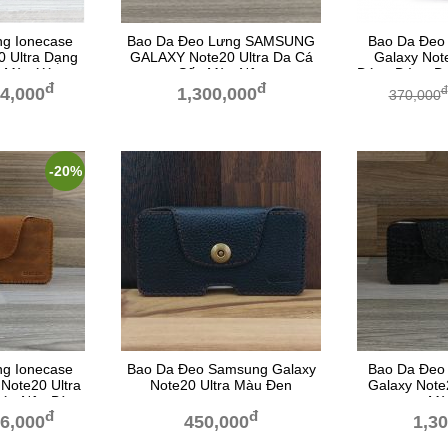
g Ionecase
Bao Da Đeo Lưng SAMSUNG
Bao Da Đeo
 Ultra Dạng
GALAXY Note20 Ultra Da Cá
Galaxy Note
t Màu Xám
Sấu Màu Nâu
Dáng Đứng D
đ
đ
đ
4,000
1,300,000
370,000
-20%
g Ionecase
Bao Da Đeo Samsung Galaxy
Bao Da Đeo
Note20 Ultra
Note20 Ultra Màu Đen
Galaxy Note
Sáp Nâu Bò
Mà
đ
đ
6,000
450,000
1,3