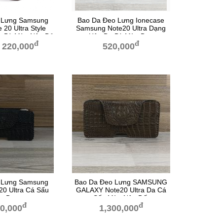
 Lưng Samsung
Bao Da Đeo Lưng Ionecase
 20 Ultra Style
Samsung Note20 Ultra Dạng
a Bò Màu Nâu Đỏ
Hộp Da Bò Màu Đen
đ
đ
220,000
520,000
 Lưng Samsung
Bao Da Đeo Lưng SAMSUNG
20 Ultra Cá Sấu
GALAXY Note20 Ultra Da Cá
u Đen
Sấu Màu Nâu Đất
đ
đ
00,000
1,300,000