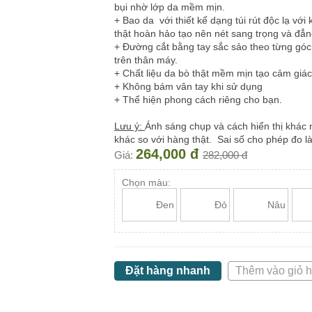
bụi nhờ lớp da mềm mịn.
+ Bao da với thiết kế dạng túi rút độc lạ với
thật hoàn hảo tạo nên nét sang trọng và đẳ
+ Đường cắt bằng tay sắc sảo theo từng góc 
trên thân máy.
+ Chất liệu da bò thật mềm mịn tạo cảm giá
+ Không bám vân tay khi sử dụng
+ Thể hiện phong cách riêng cho bạn.
Lưu ý:
Ánh sáng chụp và cách hiển thị khác 
khác so với hàng thật. Sai số cho phép đo là
264,000 đ
Giá:
282,000 đ
Chọn màu:
Đen
Đỏ
Nâu
Đặt hàng nhanh
Thêm vào giỏ 