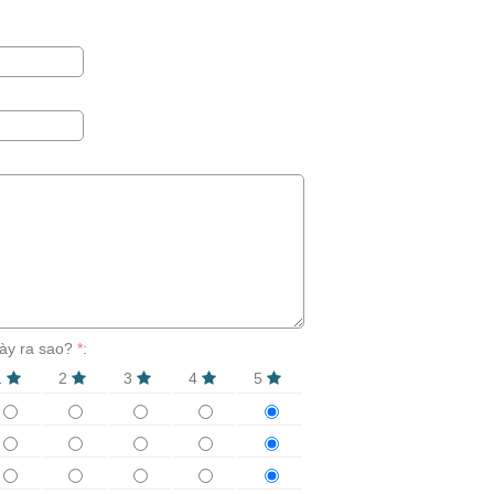
ày ra sao?
*
:
1
2
3
4
5