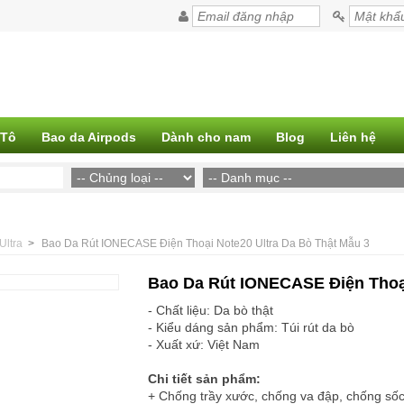
 Tô
Bao da Airpods
Dành cho nam
Blog
Liên hệ
Ultra
>
Bao Da Rút IONECASE Điện Thoại Note20 Ultra Da Bò Thật Mẫu 3
Bao Da Rút IONECASE Điện Thoại
- Chất liệu: Da bò thật
- Kiểu dáng sản phẩm: Túi rút da bò
- Xuất xứ: Việt Nam
Chi tiết sản phẩm:
+ Chống trầy xước, chống va đập, chống sốc