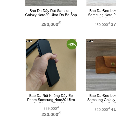
Bao Da Dây Rút Samsung
Bao Da Đeo Lưn
Galaxy Note20 Ultra Da Bò Sáp
Samsung Note 20
Màu Đen
Hộp Da Bò Hạ
đ
đ
280,000
37
450,000
-43%
Bao Da Rút Không Dây Ép
Bao Da Đeo Lưn
Phom Samsung Note20 Ultra
Samsung Galaxy 
Da Bò May Thủ Công
Dạng Hộp Da 
đ
389,000
đ
41
520,000
đ
220,000