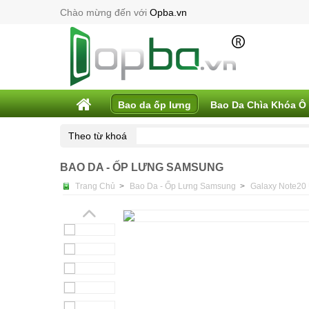
Chào mừng đến với
Opba.vn
Bao da ốp lưng
Bao Da Chìa Khóa Ô
Theo từ khoá
BAO DA - ỐP LƯNG SAMSUNG
Trang Chủ
>
Bao Da - Ốp Lưng Samsung
>
Galaxy Note20 