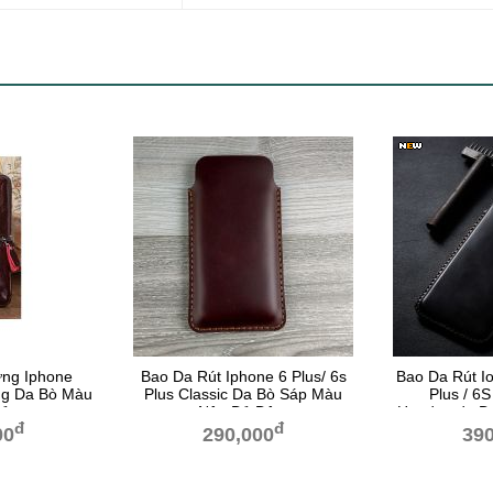
ng Iphone
Bao Da Rút Iphone 6 Plus/ 6s
Bao Da Rút I
ng Da Bò Màu
Plus Classic Da Bò Sáp Màu
Plus / 6S
Đỏ
Nâu Đỏ Đậm
Handmade Da
đ
đ
Đen 
00
290,000
390