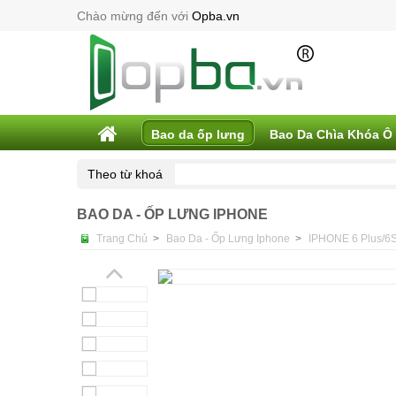
Chào mừng đến với
Opba.vn
Bao da ốp lưng
Bao Da Chìa Khóa Ô
Theo từ khoá
BAO DA - ỐP LƯNG IPHONE
Trang Chủ
>
Bao Da - Ốp Lưng Iphone
>
IPHONE 6 Plus/6S