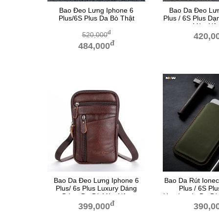
Bao Đeo Lưng Iphone 6
Bao Da Đeo Lưn
Plus/6S Plus Da Bò Thật
Plus / 6S Plus D
Màu Nâ
đ
520,000
420,0
đ
484,000
Bao Da Đeo Lưng Iphone 6
Bao Da Rút Ionec
Plus/ 6s Plus Luxury Dáng
Plus / 6S Pl
Đứng Da Bò Màu Nâu
Handmade Da Bò
đ
Xanh 
399,000
390,0