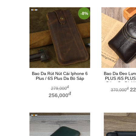
-8%
Bao Da Rút Nút Cài Iphone 6
Bao Da Đeo Lư
Plus / 6S Plus Da Bò Sáp
PLUS /6S PLUS 
Đứng Da Bò M
đ
279,000
đ
22
370,000
đ
256,000