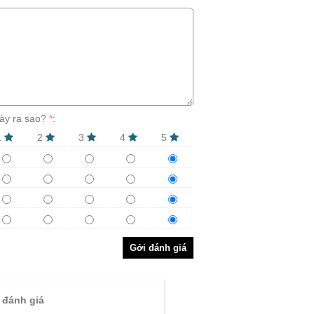
ày ra sao?
*
:
1
2
3
4
5
Gởi đánh giá
 đánh giá