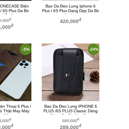
 IONECASE Điện
Bao Da Đeo Lưng Iphone 6
 / 6S Plus Da Bò
Plus / 6S Plus Dạng Dẹp Da Bò
t Mẫu 3
Màu Xám
đ
đ
2,000
420,000
đ
,000
-5%
-24%
ện Thoại 6 Plus /
Bao Da Đeo Lưng IPHONE 6
Bò Thật May Máy
PLUS /6S PLUS Classic Dáng
o Cấp
Đứng Da Bò Màu Đen
đ
đ
4,000
380,000
đ
đ
,000
289,000