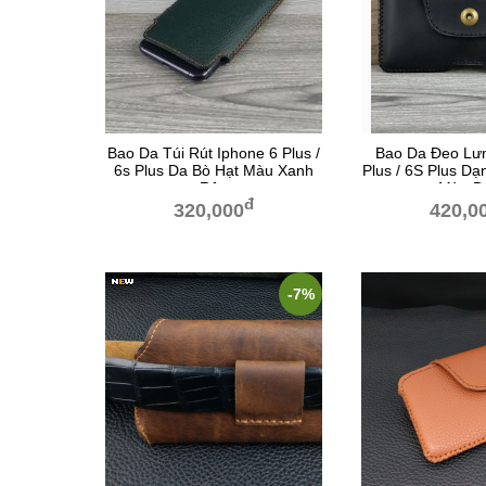
Bao Da Túi Rút Iphone 6 Plus /
Bao Da Đeo Lưn
6s Plus Da Bò Hạt Màu Xanh
Plus / 6S Plus D
Rêu
Màu Đ
đ
320,000
420,0
-7%