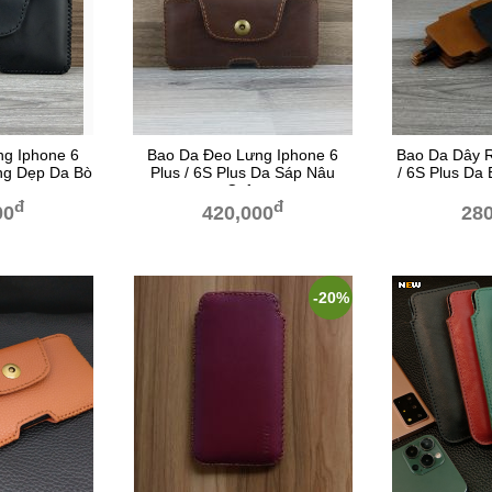
g Iphone 6
Bao Da Đeo Lưng Iphone 6
Bao Da Dây R
ạng Dẹp Da Bò
Plus / 6S Plus Da Sáp Nâu
/ 6S Plus Da
en
Cafe
đ
đ
00
420,000
280
-20%