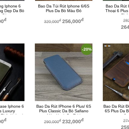
g Iphone 6
Bao Da Túi Rút Iphone 6/6S
Bao Da Rút
ạng Dẹp Da Bò
Plus Da Bò Màu Đỏ
Thoại 6 Plus
u Bò
Thậ
đ
đ
28
đ
00
256,000
320,000
264
-20%
ase Iphone 6
Bao Da Rút IPhone 6 Plus/ 6S
Bao Da Rút Đi
us Luxury
Plus Classic Da Bò Safiano
6S Plus Da 
 Thật Nubuck
Màu Xanh Da Trời
Ca
đ
đ
Rêu
27
đ
00
232,000
290,000
259