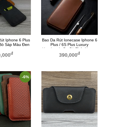
út Iphone 6 Plus
Bao Da Rút Ionecase Iphone 6
 Bò Sáp Màu Đen
Plus / 6S Plus Luxury
Handmade Da Bò Thật Nappa
đ
đ
Nâu Bò
,000
390,000
-6%