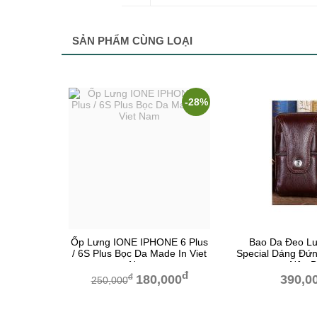
SẢN PHẨM CÙNG LOẠI
-28%
Ốp Lưng IONE IPHONE 6 Plus
Bao Da Đeo Lư
/ 6S Plus Bọc Da Made In Viet
Special Dáng Đứ
Nam
Nâu 
đ
đ
180,000
390,0
250,000