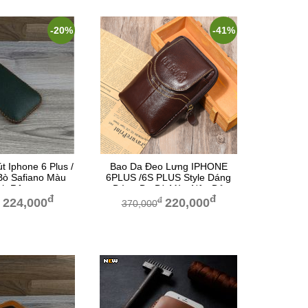
-20%
-41%
t Iphone 6 Plus /
Bao Da Đeo Lưng IPHONE
Bò Safiano Màu
6PLUS /6S PLUS Style Dáng
nh Rêu
Đứng Da Bò Màu Nâu Đỏ
đ
đ
đ
224,000
220,000
370,000