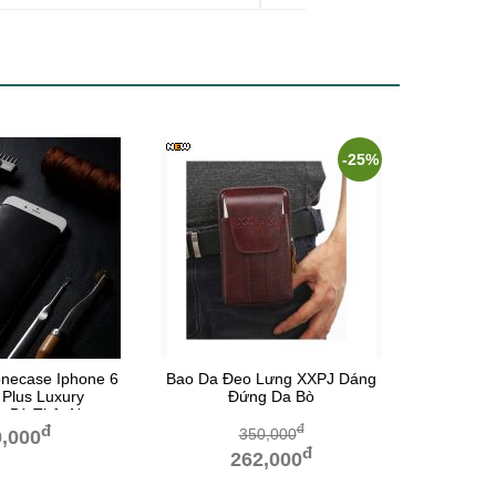
-25%
onecase Iphone 6
Bao Da Đeo Lưng XXPJ Dáng
 Plus Luxury
Đứng Da Bò
 Bò Thật Nappa
đ
đ
Chỉ Đen
350,000
,000
đ
262,000