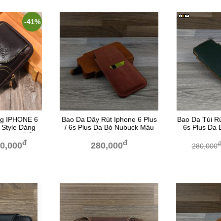
-41%
ng IPHONE 6
Bao Da Dây Rút Iphone 6 Plus
Bao Da Túi Rú
Style Dáng
/ 6s Plus Da Bò Nubuck Màu
6s Plus Da 
àu Nâu Đất
Đỏ Gạch
Xa
đ
đ
đ
0,000
280,000
280,000