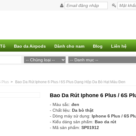
 Tô
Bao da Airpods
Dành cho nam
Blog
Liên hệ
 Plus
>
Bao Da Rút Iphone 6 Plus / 6S Plus Dạng Hộp Da Bò Hạt Màu Đen
Bao Da Rút Iphone 6 Plus / 6S 
- Màu sắc:
đen
- Chất liệu:
Da bò thật
- Dòng máy sử dụng:
Iphone 6 Plus / 6S Pl
- Kiểu dáng sản phẩm:
Bao da rút
- Mã sản phẩm:
SP01912